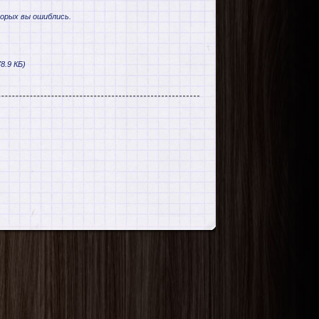
торых вы ошиблись.
8.9 КБ)