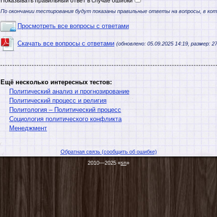
Показывать правильный ответ в случае ошибки
По окончании тестирования будут показаны правильные ответы на вопросы, в ко
Просмотреть все вопросы с ответами
Скачать все вопросы с ответами
(обновлено: 05.09.2025 14:19, размер: 27
Ещё несколько интересных тестов:
Политический анализ и прогнозирование
Политический процесс и религия
Политология – Политический процесс
Социология политического конфликта
Менеджмент
Обратная связь (сообщить об ошибке)
2010—2025 «
sn
»