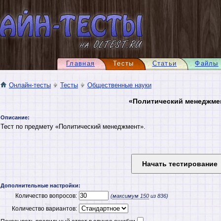
Главная
Тесты
Статьи
Файлы
Онлайн-тесты
Тесты
Общественные науки
«Политический менеджме
Описание:
Тест по предмету «Политический менеджмент».
Дополнительные настройки:
Количество вопросов:
(
максимум
150
из 836)
Количество вариантов: