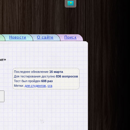
Новости
О сайте
Поиск
нт»
Последнее обновление
16 марта
Для тестирования доступно
836 вопросов
Тест был пройден
608 раз
Метки:
для студентов
,
сга