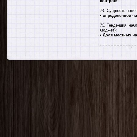
контроля
74.
Сущность налога
•
определенной ча
75.
Тенденция, набл
бюджет):
•
Доля местных на