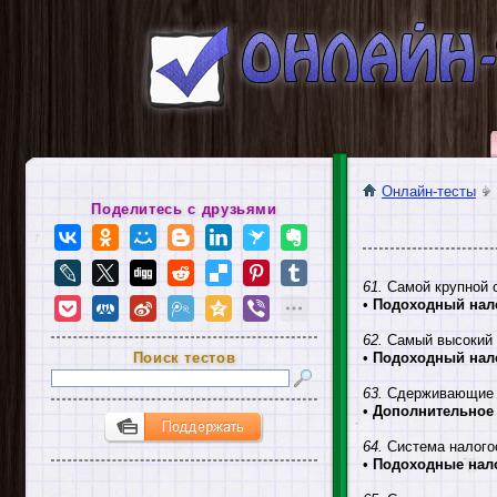
Онлайн-тесты
Поделитесь с друзьями
61.
Самой крупной 
•
Подоходный нало
62.
Самый высокий 
Поиск тестов
•
Подоходный нало
63.
Сдерживающие ме
•
Дополнительное 
64.
Система налого
•
Подоходные нало