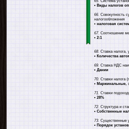
65.
Система устано
•
Виды налогов оп
66.
Совокупность с
налогообложения
•
налоговая систе
67.
Соотношение меж
•
2:1
68.
Ставка налога, 
•
Количества авто
69.
Ставка НДС наи
•
Дании
70.
Ставки налога (
•
Маржинальные, 
71.
Ставки подоходн
•
28%
72.
Структура и ста
•
Собственные нал
73.
Существенные у
•
Порядок установ