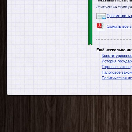
Показывать правильн
По окончании тестиро
Просмотреть 
Скачать все 
Ещё несколько ин
Конституционное
История государ
Торговое законо
Налоговое закон
Политическая ис