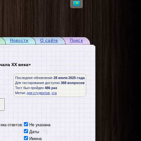
Новости
О сайте
Поиск
чала XX века»
Последнее обновление
28 июля 2025 года
Для тестирования доступно
368 вопросов
Тест был пройден
486 раз
Метки:
для студентов
,
сга
Не указана
ика ответов:
Даты
Имена