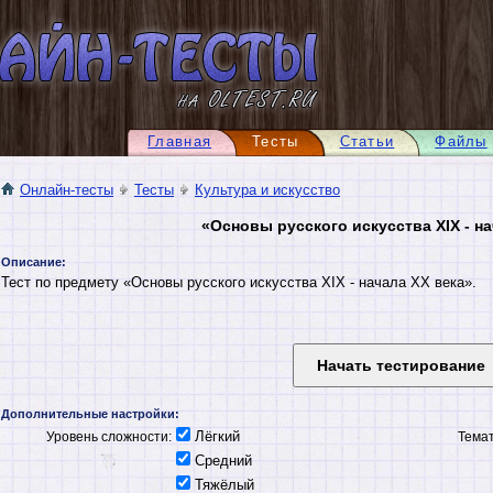
Главная
Тесты
Статьи
Файлы
Онлайн-тесты
Тесты
Культура и искусство
«Основы русского искусства XIX - на
Описание:
Тест по предмету «Основы русского искусства XIX - начала XX века».
Дополнительные настройки:
Лёгкий
Уровень сложности:
Темат
Средний
Тяжёлый