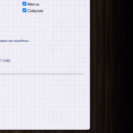
Места
События
торых вы ошиблись.
7.3 КБ)