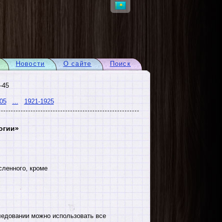
Новости
О сайте
Поиск
-45
05
...
1921-1925
огии»
сленного, кроме
едовании можно использовать все