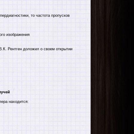
ердиагностики, то частота пропусков
ого изображения
В.К. Рентген доложил о своем открытии
лучей
ера находится: