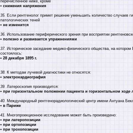
перечисленное ниже, кроме
•
снижения напряжения
35.
Если рентгенолог примет решение уменьшить количество случаев гип
патологических теней
•
не изменится
36.
Использование периферического зрения при восприятии рентгеновск
•
полезно и развивается упражнениями
37.
Историческое заседание медико-физического общества, на котором 
состоялось:
•
28 декабря 1895 г.
38.
К методам лучевой диагностики не относятся:
•
электрокардиография
39.
Латероскопия производится:
•
при горизонтальном положении пациента и горизонтальном ходе 
40.
Международный рентгенорадиологический центр имени Антуана Бекл
•
в Париже
41.
Многопроекционное исследование может быть произведено:
•
при латеропозиции
•
при ортопозиции
•
при трохопозиции