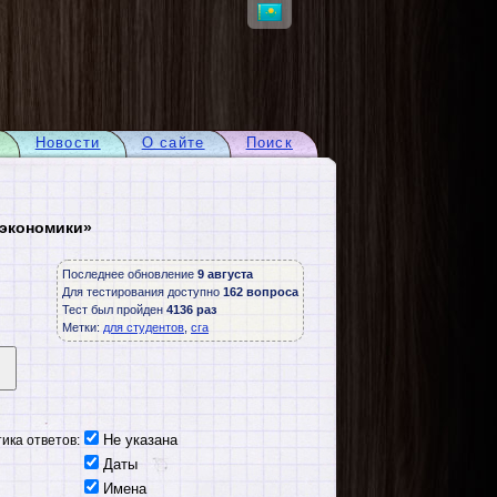
Новости
О сайте
Поиск
 экономики»
Последнее обновление
9 августа
Для тестирования доступно
162 вопроса
Тест был пройден
4136 раз
Метки:
для студентов
,
сга
Не указана
ика ответов:
Даты
Имена