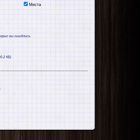
Места
торых вы ошиблись.
0.2 КБ)
а