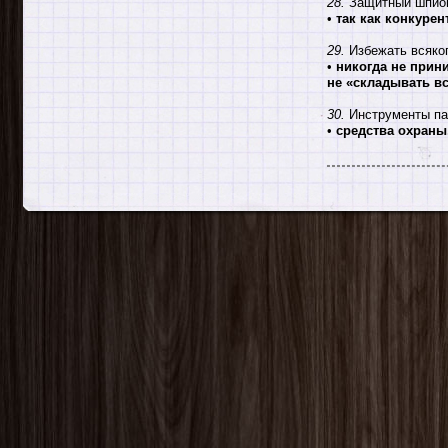
28.
Защитный шпион
•
так как конкуре
29.
Избежать всяког
•
никогда не прин
не «складывать вс
30.
Инструменты па
•
средства охраны