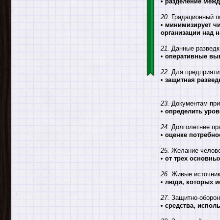
•
разделение межд
20.
Градационный по
•
минимизирует чи
организации над 
21.
Данные разведк
•
оперативные вы
22.
Для предприяти
•
защитная развед
23.
Документам прис
•
определить уров
24.
Долголетнее пра
•
оценке потребно
25.
Желание человек
•
от трех основны
26.
Живые источник
•
люди, которых и
27.
Защитно-оборон
•
средства, испол