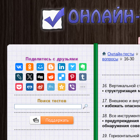
Онлайн-тесты
Поделитесь с друзьями
вопросы
16-30
16.
Вертикальной ст
•
структуризация 
Поиск тестов
17.
Внешнюю и внутр
•
избежать опасно
18.
Все инструмент
•
предупреждения 
обнаружения сов
19.
Горизонтальной 