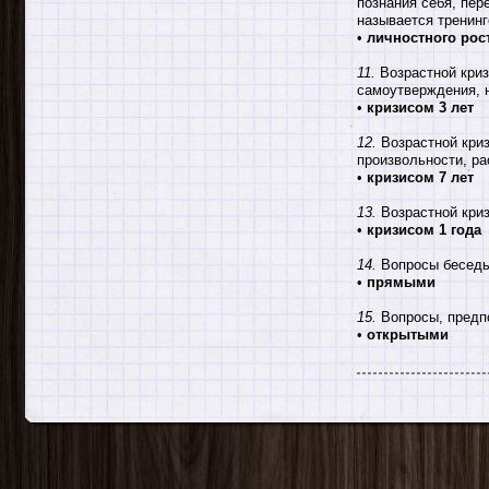
познания себя, пе
называется тренин
•
личностного рос
11.
Возрастной криз
самоутверждения, 
•
кризисом 3 лет
12.
Возрастной криз
произвольности, р
•
кризисом 7 лет
13.
Возрастной криз
•
кризисом 1 года
14.
Вопросы беседы
•
прямыми
15.
Вопросы, предп
•
открытыми