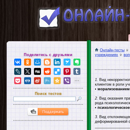
Онлайн-тесты
Поделитесь с друзьями
учреждениях
воп
1.
Вид некорректног
клиентом в роли уч
•
морализованием
Поиск тестов
2.
Вид оказания пра
рода психологическ
•
психологическое
3.
Вид отклоняющег
деформированной ф
_________________