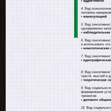
•
аддиктивное
4.
Вид психологичес
человека намерени
•
манипуляцией
5.
Вид сенситивност
одновременно запом
•
наблюдательная 
6.
Вид сенситивност
и использовать это
•
номотетическая 
7.
Вид сенситивност
•
идеографическая
8.
Вид сенситивност
чувств, мыслей и д
•
теоретическая с
9.
Вид социально-пс
формирование уста
тренингом
•
делового общен
10.
Вид социально-п