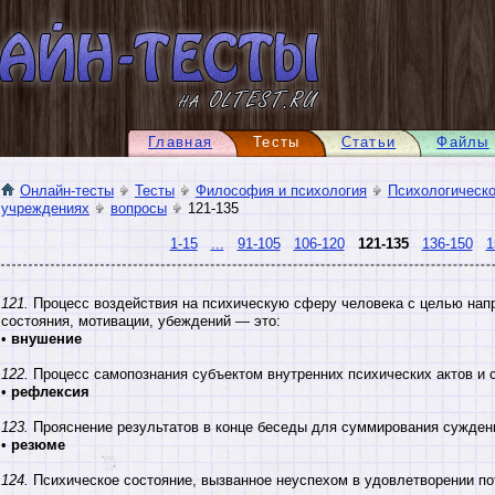
Главная
Тесты
Статьи
Файлы
Онлайн-тесты
Тесты
Философия и психология
Психологическо
учреждениях
вопросы
121-135
1-15
...
91-105
106-120
121-135
136-150
1
121.
Процесс воздействия на психическую сферу человека с целью нап
состояния, мотивации, убеждений — это:
•
внушение
122.
Процесс самопознания субъектом внутренних психических актов и 
•
рефлексия
123.
Прояснение результатов в конце беседы для суммирования суждени
•
резюме
124.
Психическое состояние, вызванное неуспехом в удовлетворении п