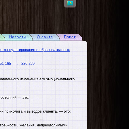
Новости
О сайте
Поиск
е консультирование в образовательных
51-165
...
226-239
равленного изменения его эмоционального
состояний — это:
й психолога и выводов клиента, — это:
отребности, желания, непреодолимыми