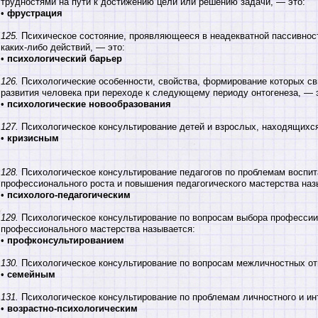
трудностями на пути к достижению цели или решению задачи, — это:
•
фрустрация
125.
Психическое состояние, проявляющееся в неадекватной пассивнос
каких-либо действий, — это:
•
психологический барьер
126.
Психологические особенности, свойства, формирование которых св
развития человека при переходе к следующему периоду онтогенеза, — 
•
психологические новообразования
127.
Психологическое консультирование детей и взрослых, находящихся
•
кризисным
128.
Психологическое консультирование педагогов по проблемам воспит
профессионального роста и повышения педагогического мастерства наз
•
психолого-педагогическим
129.
Психологическое консультирование по вопросам выбора профессии
профессионального мастерства называется:
•
профконсультированием
130.
Психологическое консультирование по вопросам межличностных от
•
семейным
131.
Психологическое консультирование по проблемам личностного и ин
•
возрастно-психологическим