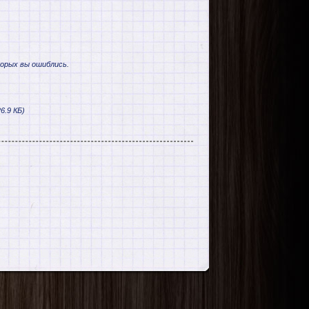
торых вы ошиблись.
6.9 КБ)