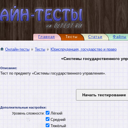
Главная
Тесты
Статьи
Файлы
Онлайн-тесты
Тесты
Юриспруденция, государство и право
«Системы государственного уп
Описание:
Тест по предмету «Системы государственного управления».
Дополнительные настройки:
Лёгкий
Уровень сложности:
Средний
Тяжёлый