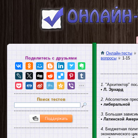
Онлайн-тесты
Поделитесь с друзьями
вопросы
1-15
1.
"Архитектор" по
•
Л. Эрхард
Поиск тестов
2.
Абсолютное преоб
•
либеральной
3.
Большая зависимо
•
Латинской Амер
4.
Бюджетная полити
экономического цикл