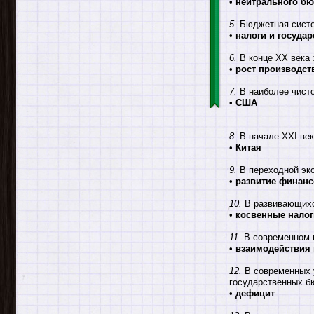
•
нейтрального бю
5.
Бюджетная систе
•
налоги и госуда
6.
В конце ХХ века
•
рост производст
7.
В наиболее чисто
•
США
8.
В начале XXI век
•
Китая
9.
В переходной эко
•
развитие финанс
10.
В развивающихс
•
косвенные налог
11.
В современном 
•
взаимодействия 
12.
В современных 
государственных б
•
дефицит