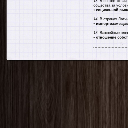
13.
В соответствии 
общества за услови
•
социальной рын
14.
В странах Латин
•
импортозамеща
15.
Важнейшие элем
•
отношение собст