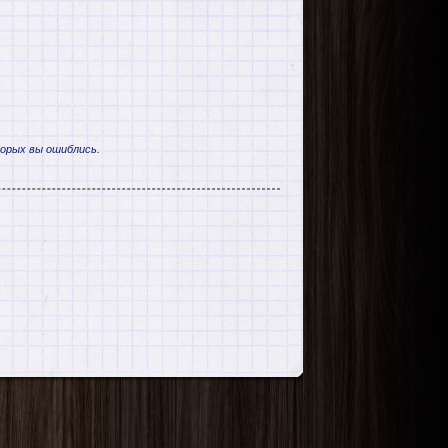
торых вы ошиблись.