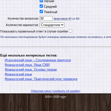
Лёгкий
Средний
Тяжёлый
Количество вопросов:
(
максимум
60
из 60)
Количество вариантов:
Показывать правильный ответ в случае ошибки
По окончании тестирования будут показаны правильные ответы на вопросы, в ко
Ещё несколько интересных тестов:
Итальянский язык – Сочлененные предлоги
Французский язык. Язык СМИ
Французский язык. Основы теории
Французский язык
Французский язык. Практический курс перевода
Обратная связь (сообщить об ошибке)
2010—2025 «
sn
»