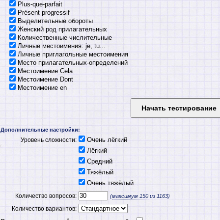
Plus-que-parfait
Présent progressif
Выделительные обороты
Женский род прилагательных
Количественные числительные
Личные местоимения: je, tu...
Личные приглагольные местоимения
Место прилагательных-определений
Местоимение Cela
Местоимение Dont
Местоимение en
Местоименные и указательные прилагательные
Множественное число прилагательных
Множественное число существительных
Наречие и прилагательное
Неопределенное местоимение tout
Дополнительные настройки:
Неопределенные артикли
Очень лёгкий
Уровень сложности:
Образование прилагательных женского рода
Лёгкий
Образование существительных женского рода
Средний
Определенные артикли
Относительные местоимения qui, que
Тяжёлый
Отрицания
Очень тяжёлый
Партитивный артикль
Количество вопросов:
Повелительное наклонение
(
максимум
150
из 1163)
Предлоги
Количество вариантов:
Предложения типа me voilà