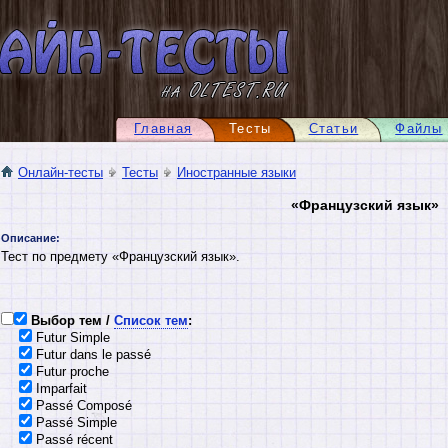
Главная
Тесты
Статьи
Файлы
Онлайн-тесты
Тесты
Иностранные языки
«Французский язык»
Описание:
Тест по предмету «Французский язык».
Выбор тем /
Список тем
:
Futur Simple
Futur dans le passé
Futur proche
Imparfait
Passé Composé
Passé Simple
Passé récent