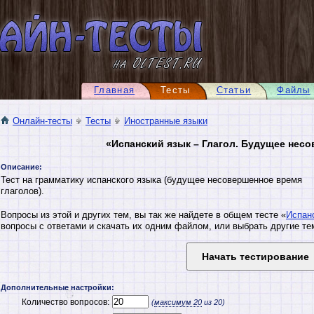
Главная
Тесты
Статьи
Файлы
Онлайн-тесты
Тесты
Иностранные языки
«Испанский язык – Глагол. Будущее нес
Описание:
Тест на грамматику испанского языка (будущее несовершенное время
глаголов).
Вопросы из этой и других тем, вы так же найдете в общем тесте «
Испан
вопросы с ответами и скачать их одним файлом, или выбрать другие те
Дополнительные настройки:
Количество вопросов:
(
максимум
20
из 20)