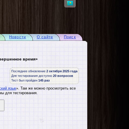
Новости
О сайте
Поиск
овершенное время»
Последнее обновление
2 октября 2025 года
Для тестирования доступно
20 вопросов
Тест был пройден
145 раз
ский язык
». Там же можно просмотреть все
мы для тестирования.