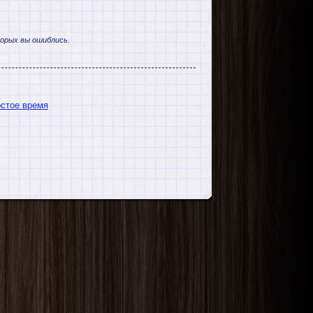
торых вы ошиблись.
остое время