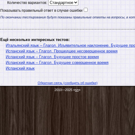
Количество вариантов:
Показывать правильный ответ в случае ошибки
По окончании тестирования будут показаны правильные ответы на вопросы, в ко
Ещё несколько интересных тестов:
Итальянский язык – Глагол. Изъявительное наклонение. Будущее пр
Испанский язык – Глагол. Прошедшее несовершенное время
Испанский язык – Глагол. Будущее простое время
Испанский язык – Глагол. Будущее совершенное время
Испанский язык
Обратная связь (сообщить об ошибке)
2010—2025 «
sn
»