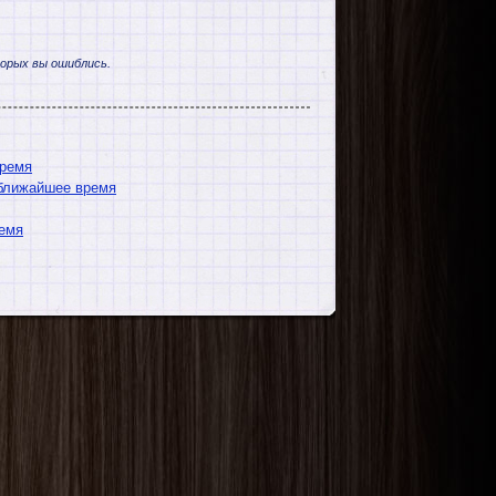
торых вы ошиблись.
время
 ближайшее время
ремя