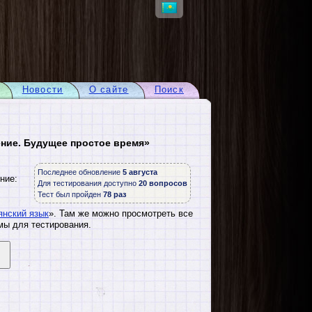
Новости
О сайте
Поиск
ение. Будущее простое время»
Последнее обновление
5 августа
ние:
Для тестирования доступно
20 вопросов
Тест был пройден
78 раз
янский язык
». Там же можно просмотреть все
мы для тестирования.