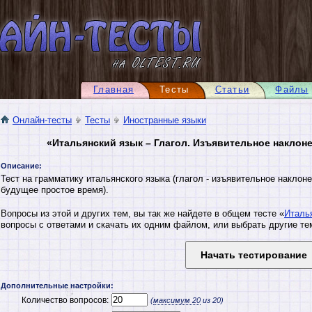
Главная
Тесты
Статьи
Файлы
Онлайн-тесты
Тесты
Иностранные языки
«Итальянский язык – Глагол. Изъявительное наклон
Описание:
Тест на грамматику итальянского языка (глагол - изъявительное наклоне
будущее простое время).
Вопросы из этой и других тем, вы так же найдете в общем тесте «
Италь
вопросы с ответами и скачать их одним файлом, или выбрать другие те
Дополнительные настройки:
Количество вопросов:
(
максимум
20
из 20)