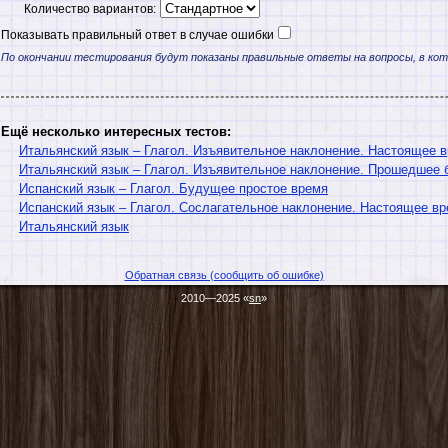
Количество вариантов:
Показывать правильный ответ в случае ошибки
По окончании тестирования будут показаны правильные ответы на вопросы, в ко
Ещё несколько интересных тестов:
Итальянский язык – Глагол. Изъявительное наклонение. Настоящее 
Итальянский язык – Глагол. Изъявительное наклонение. Прошедшее
Испанский язык – Глагол. Будущее простое время
Испанский язык – Глагол. Сослагательное наклонение. Настоящее в
Итальянский язык
Обратная связь (сообщить об ошибке)
2010—2025 «
sn
»