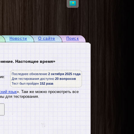
Новости
О сайте
Поиск
онение. Настоящее время»
Последнее обновление
2 октября 2025 года
ие:
Для тестирования доступно
20 вопросов
Тест был пройден
152 раза
ский язык
». Там же можно просмотреть все
мы для тестирования.