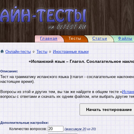
Главная
Тесты
Статьи
Файлы
Онлайн-тесты
Тесты
Иностранные языки
«Испанский язык – Глагол. Сослагательное накл
Описание:
Тест на грамматику испанского языка (глагол - сослагательное наклонен
настоящее время).
Вопросы из этой и других тем, вы так же найдете в общем тесте «
Испан
вопросы с ответами и скачать их одним файлом, или выбрать другие те
Дополнительные настройки:
Количество вопросов:
(
максимум
20
из 20)