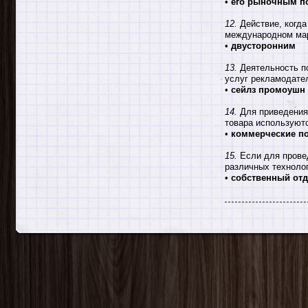
•
его рыночным п
12.
Действие, когда
международном мар
•
двусторонним
13.
Деятельность по
услуг рекламодател
•
сейлз промоушн
14.
Для приведения 
товара используют
•
коммерческие п
15.
Если для провед
различных техноло
•
собственный от