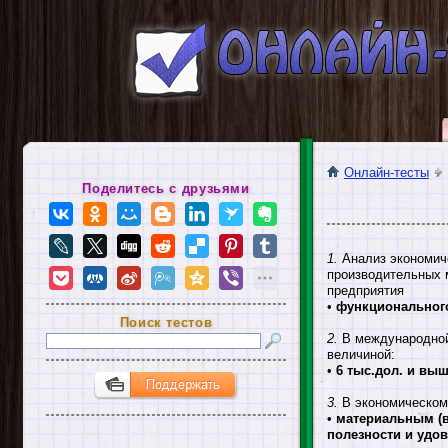
Онлайн-тесты
Поделитесь с друзьями
1.
Анализ экономиче
производительных м
предприятия
•
функциональног
Поиск тестов
2.
В международной 
величиной:
•
6 тыс.дол. и вы
3.
В экономическом
•
материальным (
полезности и удо