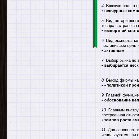
4.
Важную роль в п
•
венчурные комп
5.
Вид нетарифного 
товара в стране за
•
импортной квот
6.
Вид экспорта, ко
поставившей цель и
•
активным
7.
Выбор рынка по за
•
выбирается неск
8.
Выход фирмы на р
•
«политикой про
9.
Главной функцие
•
обоснование цел
10.
Главным инструм
построенная относи
•
темпов роста ем
11.
Два основных по
используются при о