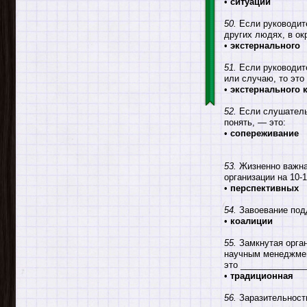
•
ситуации
50.
Если руководите
других людях, в ок
•
экстернального
51.
Если руководите
или случаю, то это
•
экстернального 
52.
Если слушатель 
понять, — это:
•
сопереживание
53.
Жизненно важная
организации на 10-
•
перспективных
54.
Завоевание подд
•
коалиции
55.
Замкнутая орган
научным менеджмен
это ______________
•
традиционная
56.
Заразительност