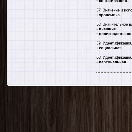
•
контагиозность
57.
Значение и испо
•
хронемика
58.
Значительное вл
•
внешние
•
производственн
59.
Идентификация, 
•
социальная
60.
Идентификация, 
•
персональная