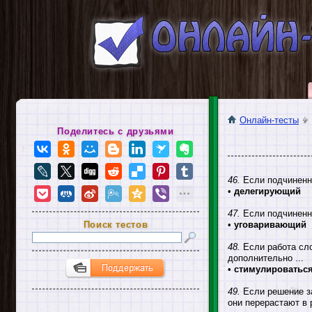
Онлайн-тесты
Поделитесь с друзьями
46.
Если подчиненны
•
делегирующий
47.
Если подчиненны
Поиск тестов
•
уговаривающий
48.
Если работа сло
дополнительно ...
•
стимулироватьс
49.
Если решение за
они перерастают в 