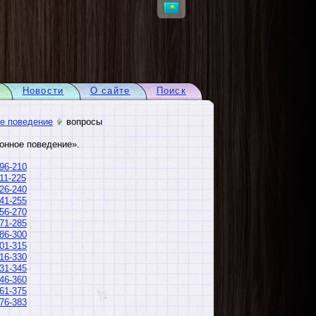
Новости
О сайте
Поиск
е поведение
вопросы
онное поведение».
96-210
11-225
26-240
41-255
56-270
71-285
86-300
01-315
16-330
31-345
46-360
61-375
76-383