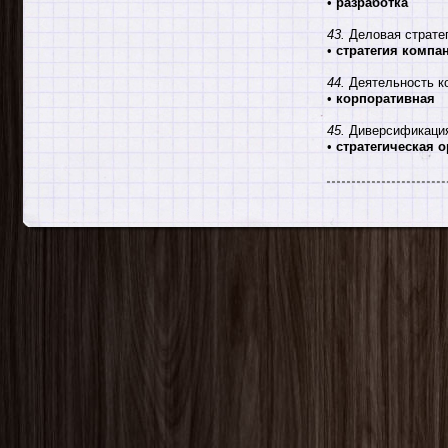
•
разработка
43.
Деловая стратег
•
стратегия компа
44.
Деятельность ко
•
корпоративная
45.
Диверсификация
•
стратегическая 