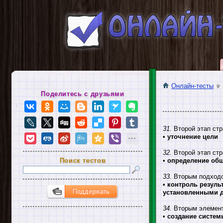
Онлайн-тесты
Поделитесь с друзьями
31.
Второй этап стр
•
уточнение цели
32.
Второй этап стр
Поиск тестов
•
определение общ
33.
Вторым подходо
•
контроль резуль
установленными д
34.
Вторым элементо
•
создание систем