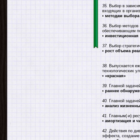
35.
Выбор в зависим
входящих в организ
•
методам выбора 
36.
Выбор методов п
обеспечивающем пос
•
инвестиционная
37.
Выбор стратегич
•
рост объема реа
38.
Выпускается еж
технологических ул
•
«красная»
39.
Главной задачей
•
раннее обнаруже
40.
Главной задачей
•
анализ жизненны
41.
Главным(-и) рес
•
амортизация и ч
42.
Действия по див
эффекта, создание