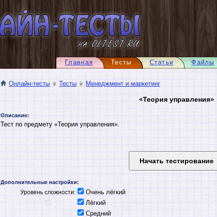
Главная
Тесты
Статьи
Файлы
Онлайн-тесты
Тесты
Менеджмент и маркетинг
«Теория управления»
Описание:
Тест по предмету «Теория управления».
Дополнительные настройки:
Очень лёгкий
Уровень сложности:
Лёгкий
Средний