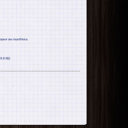
торых вы ошиблись.
9.8 КБ)