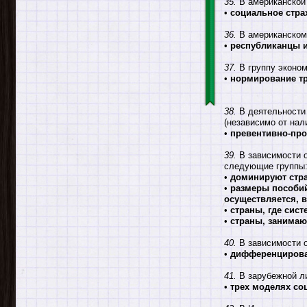
35.
В американской
•
социальное стра
36.
В американском 
•
республиканцы 
37.
В группу эконом
•
нормирование т
38.
В деятельности 
(независимо от нал
•
превентивно-пр
39.
В зависимости о
следующие группы: 
•
доминируют стр
•
размеры пособий
осуществляется, 
•
страны, где сис
•
страны, занима
40.
В зависимости о
•
дифференцирова
41.
В зарубежной ли
•
трех моделях со