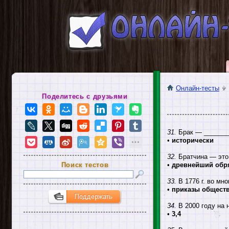
Онлайн-тесты
Поделитесь с друзьями
31.
Брак — _______
•
исторически
32.
Братчина — это
Поиск тестов
•
древнейший обр
33.
В 1776 г. во мн
•
приказы обществ
34.
В 2000 году на 
•
3,4