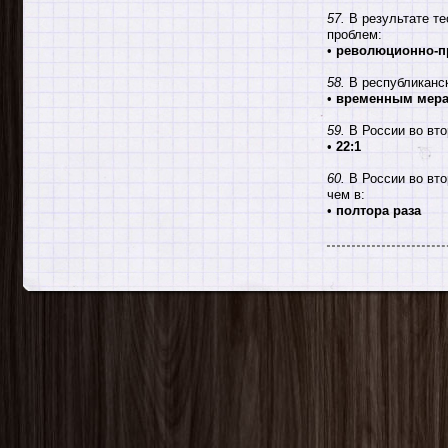
57.
В результате те
проблем:
•
революционно-п
58.
В республиканск
•
временным мера
59.
В России во вто
•
22:1
60.
В России во вто
чем в:
•
полтора раза