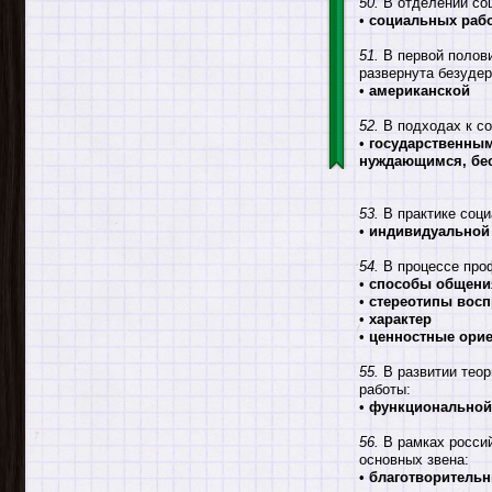
50.
В отделении соц
•
социальных раб
51.
В первой полови
развернута безуде
•
американской
52.
В подходах к со
•
государственным
нуждающимся, бес
53.
В практике соци
•
индивидуальной 
54.
В процессе про
•
способы общени
•
стереотипы вос
•
характер
•
ценностные ори
55.
В развитии теор
работы:
•
функциональной
56.
В рамках росси
основных звена:
•
благотворительн