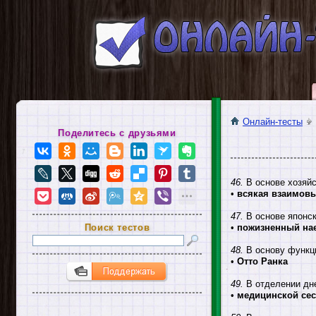
Онлайн-тесты
Поделитесь с друзьями
46.
В основе хозяй
•
всякая взаимов
47.
В основе японс
Поиск тестов
•
пожизненный на
48.
В основу функц
•
Отто Ранка
49.
В отделении дне
•
медицинской сес