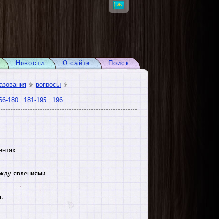
Новости
О сайте
Поиск
азования
вопросы
66-180
181-195
196
ентах:
жду явлениями — ...
я: