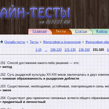
Главная
Тесты
Статьи
Файлы
Онлайн-тесты
Тесты
Философия и психология
Философия обр
1-15
...
106-120
121-135
136-150
151-165
1
151.
Способ достижения какого-либо решения — это:
•
метод
152.
Суть рыцарской культуры XII-XIII веков заключалась в двух компон
•
книжная образованность и рыцарские доблести
153.
Существенная, необходимая, устойчивая, повторяющаяся связь ме
•
закон
154.
Существует два гармонично связанных аспекта общего образовани
•
предметный и личностный