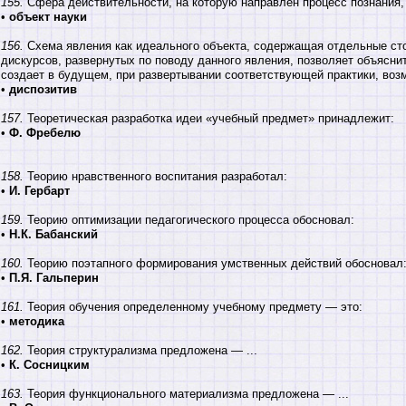
155.
Сфера действительности, на которую направлен процесс познания,
•
объект науки
156.
Схема явления как идеального объекта, содержащая отдельные ст
дискурсов, развернутых по поводу данного явления, позволяет объясни
создает в будущем, при развертывании соответствующей практики, возм
•
диспозитив
157.
Теоретическая разработка идеи «учебный предмет» принадлежит:
•
Ф. Фребелю
158.
Теорию нравственного воспитания разработал:
•
И. Гербарт
159.
Теорию оптимизации педагогического процесса обосновал:
•
Н.К. Бабанский
160.
Теорию поэтапного формирования умственных действий обосновал
•
П.Я. Гальперин
161.
Теория обучения определенному учебному предмету — это:
•
методика
162.
Теория структурализма предложена — ...
•
К. Сосницким
163.
Теория функционального материализма предложена — ...