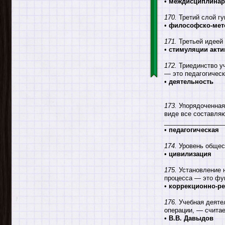
•
междисциплинар
170.
Третий слой гу
•
философско-мет
171.
Третьей идеей 
•
стимуляции акти
172.
Триединство уч
— это педагогическа
•
деятельность
173.
Упорядоченная
виде все составля
_________________
•
педагогическая
174.
Уровень общест
•
цивилизация
175.
Установление н
процесса — это фун
•
коррекционно-р
176.
Учебная деятел
операции, — считае
•
В.В. Давыдов