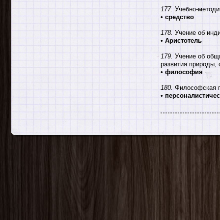
177.
Учебно-методич
•
средство
178.
Учение об инди
•
Аристотель
179.
Учение об общи
развития природы,
•
философия
180.
Философская пе
•
персоналистичес