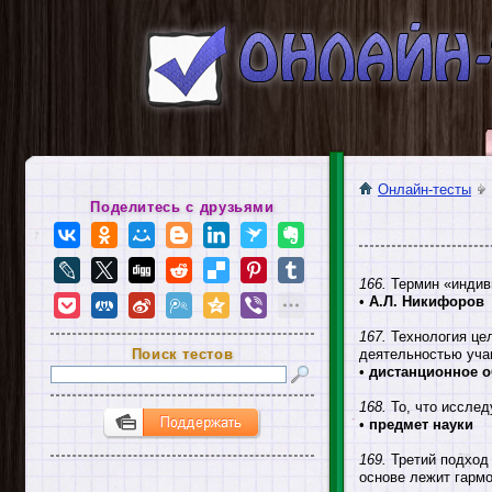
Онлайн-тесты
Поделитесь с друзьями
166.
Термин «индив
•
А.Л. Никифоров
167.
Технология цел
Поиск тестов
деятельностью уча
•
дистанционное о
168.
То, что исслед
•
предмет науки
169.
Третий подход 
основе лежит гармо