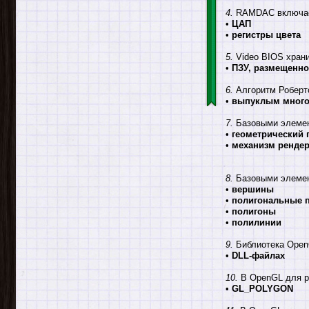
4.
RAMDAC включает
•
ЦАП
•
регистры цвета
5.
Video BIOS храни
•
ПЗУ, размещенно
6.
Алгоритм Робертс
•
выпуклым много
7.
Базовыми элемент
•
геометрический 
•
механизм рендер
8.
Базовыми элемент
•
вершины
•
полигональные 
•
полигоны
•
полилинии
9.
Библиотека Open
•
DLL-файлах
10.
В OpenGL для ри
•
GL_POLYGON