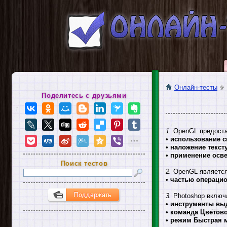
Онлайн-тесты
Поделитесь с друзьями
1.
OpenGL предостав
•
использование с
•
наложение текст
•
применение осв
Поиск тестов
2.
OpenGL является
•
частью операци
3.
Photoshop включа
•
инструменты вы
•
команда Цветов
•
режим Быстрая 