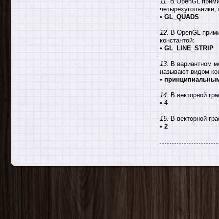
11.
В OpenGL примит
четырехугольники, 
•
GL_QUADS
12.
В OpenGL примит
константой:
•
GL_LINE_STRIP
13.
В вариантном ме
называют видом ко
•
принципиальны
14.
В векторной гра
•
4
15.
В векторной гра
•
2