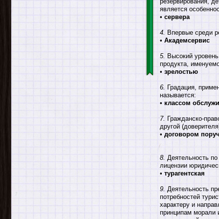
резервирования, д
является особенно
•
сервера
4.
Впервые среди ро
•
Академсервис
5.
Высокий уровень 
продукта, именуем
•
зрелостью
6.
Градация, примен
называется:
•
классом обслуж
7.
Гражданско-право
другой (доверителя
•
договором пору
8.
Деятельность по 
лицензии юридическ
•
турагентская
9.
Деятельность пре
потребностей турис
характеру и направ
принципам морали и