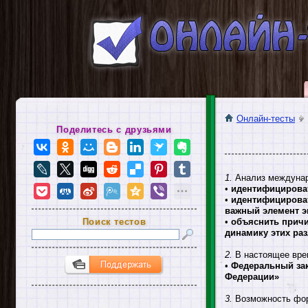
Онлайн-тесты
Поделитесь с друзьями
1.
Анализ междунаро
•
идентифицироват
•
идентифицироват
важный элемент э
Поиск тестов
•
объяснить причи
динамику этих ра
2.
В настоящее вре
•
Федеральный зак
Федерации»
3.
Возможность фор