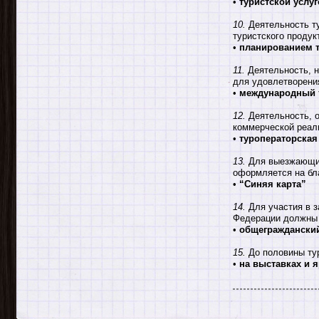
•
туристской услуг
10.
Деятельность ту
туристского продук
•
планированием 
11.
Деятельность, н
для удовлетворения
•
международный 
12.
Деятельность, о
коммерческой реал
•
туроператорская
13.
Для выезжающих
оформляется на бл
•
“Синяя карта”
14.
Для участия в з
Федерации должны
•
общегражданский
15.
До половины тур
•
на выставках и 