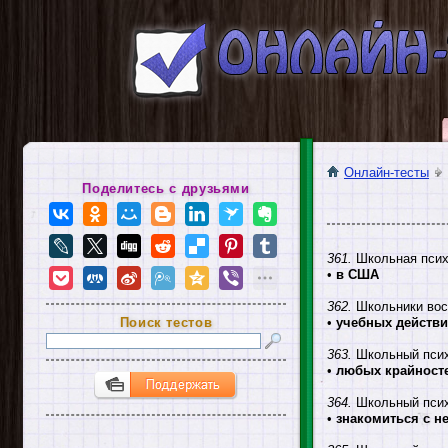
Онлайн-тесты
Поделитесь с друзьями
361.
Школьная псих
•
в США
362.
Школьники вос
Поиск тестов
•
учебных действ
363.
Школьный психо
•
любых крайност
364.
Школьный псих
•
знакомиться с н