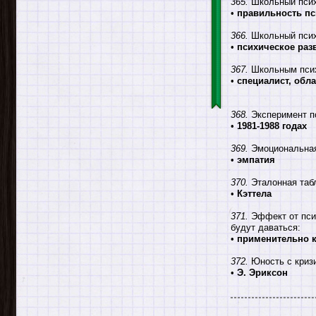
365.
Школьный психо
•
правильность пс
366.
Школьный психо
•
психическое раз
367.
Школьным псих
•
специалист, об
368.
Эксперимент по
•
1981-1988 годах
369.
Эмоциональная 
•
эмпатия
370.
Эталонная табл
•
Кэттела
371.
Эффект от псих
будут даваться:
•
применительно к
372.
Юность с кризи
•
Э. Эриксон